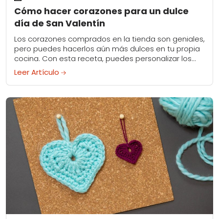
Cómo hacer corazones para un dulce
día de San Valentín
Los corazones comprados en la tienda son geniales,
pero puedes hacerlos aún más dulces en tu propia
cocina. Con esta receta, puedes personalizar los
colores, los sabores y las frases...
Leer Artículo