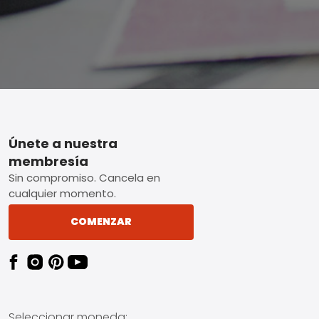
Footer
Únete a nuestra
membresía
Sin compromiso. Cancela en
cualquier momento.
COMENZAR
Seleccionar moneda: