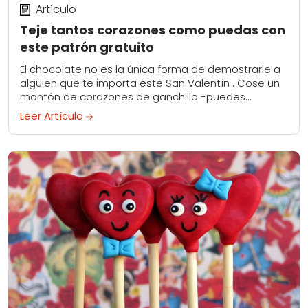
Artículo
Teje tantos corazones como puedas con
este patrón gratuito
El chocolate no es la única forma de demostrarle a
alguien que te importa este San Valentín . Cose un
montón de corazones de ganchillo -puedes
hacerlos utilizando hilo de...
Leer Artículo