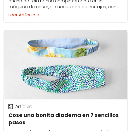
ducha de tela hecha completamente en la
máquina de coser, sin necesidad de herrajes, con
este divertido tutorial (¡gratis!)...
Leer Artículo
Artículo
Cose una bonita diadema en 7 sencillos
pasos