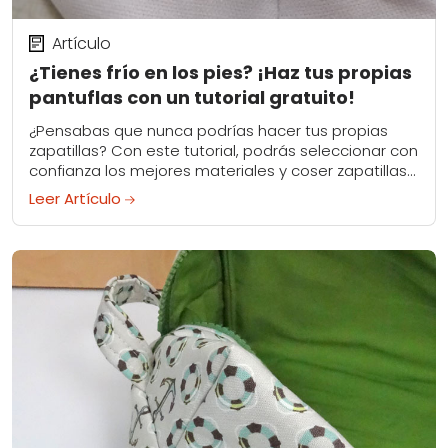
Artículo
¿Tienes frío en los pies? ¡Haz tus propias
pantuflas con un tutorial gratuito!
¿Pensabas que nunca podrías hacer tus propias
zapatillas? Con este tutorial, podrás seleccionar con
confianza los mejores materiales y coser zapatillas
de estilo bailarina para mantener los dedos de los...
Leer Artículo