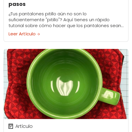
pasos
¿Tus pantalones pitillo aún no son lo
suficientemente "pitillo"? Aquí tienes un rápido
tutorial sobre cómo hacer que los pantalones sean
más delgados sin necesidad de grandes arreglos.
Leer Artículo
Artículo