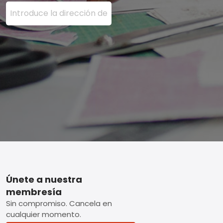
Ingrese su dirección de correo electrónico aquí y presi
Footer
Únete a nuestra
membresía
Sin compromiso. Cancela en
cualquier momento.