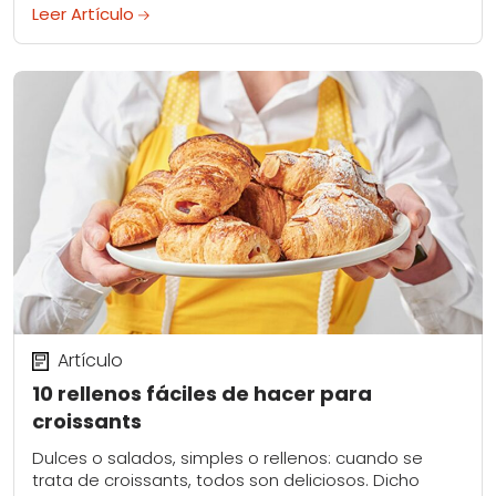
no hay necesidad de interrumpir tu...
Leer Artículo
Artículo
10 rellenos fáciles de hacer para
croissants
Dulces o salados, simples o rellenos: cuando se
trata de croissants, todos son deliciosos. Dicho