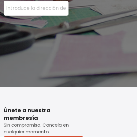
Ingrese su dirección de correo electrónico aquí y presi
Footer
Únete a nuestra
membresía
Sin compromiso. Cancela en
cualquier momento.