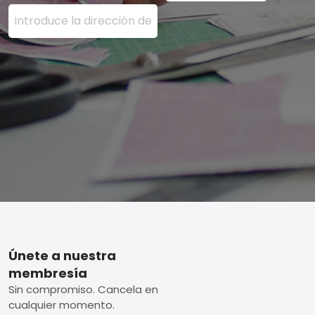
Ingrese su dirección de correo electrónico aquí y presi
Footer
Únete a nuestra
membresía
Sin compromiso. Cancela en
cualquier momento.