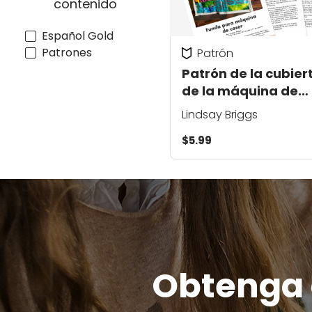
contenido
Español Gold
Patrones
Patrón
Patrón de la cubier
de la máquina de
coser
Lindsay Briggs
$5.99
Obtenga c