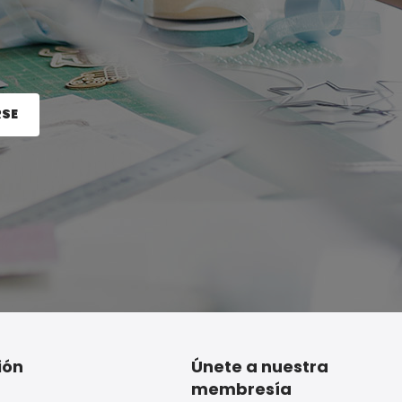
RSE
e el botón Registrarse.
ión
Únete a nuestra
membresía