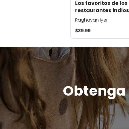
Los favoritos de los
restaurantes indios
hechos en casa
Raghavan Iyer
$39.99
Obtenga c