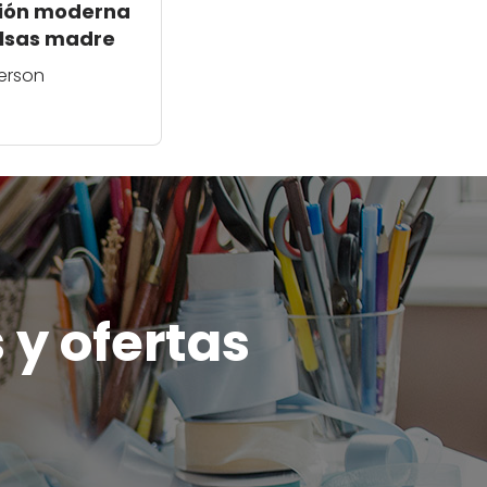
sión moderna
alsas madre
erson
 y ofertas