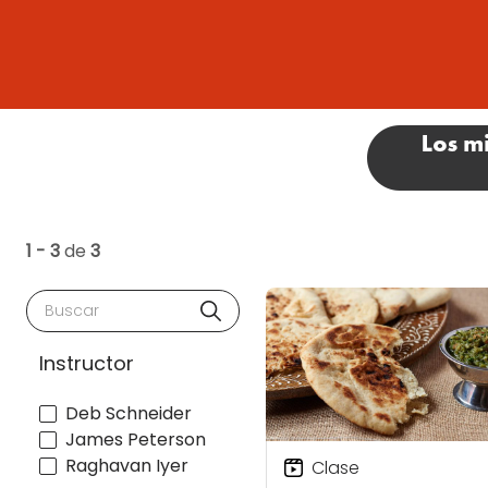
1 - 3
de
3
Buscar
Instructor
Deb Schneider
James Peterson
Raghavan Iyer
Clase