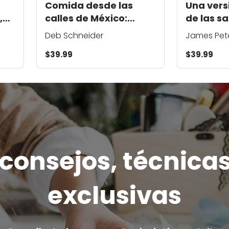
Comida desde las
Una ver
,
calles de México:
de las s
Tacos y Salsas
Deb Schneider
James Pet
$39.99
$39.99
onsejos, técnicas
exclusivas