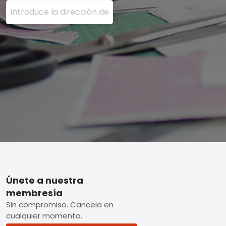
Ingrese su dirección de correo electrónico aquí y presi
Footer
Únete a nuestra
membresía
Sin compromiso. Cancela en
cualquier momento.