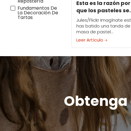
Repostería
Esta es la razón por
Fundamentos De
que los pasteles se
La Decoración De
Tartas
caen - y cómo pue
Jules/Flickr Imagínate est
salvarlos
has batido una tanda de
masa de pastel
aparentemente perfecta,
Leer Artículo
has vertido con cuidado
tu molde y la has desliz
en el horno. Esperas que..
Obtenga c