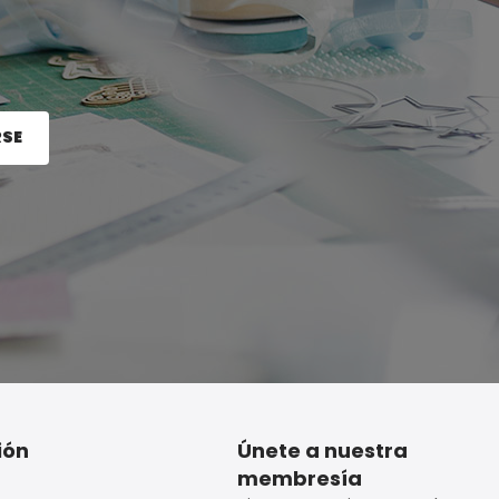
RSE
e el botón Registrarse.
ión
Únete a nuestra
membresía