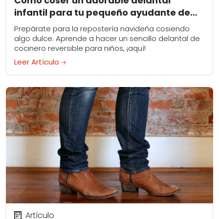
Cómo coser un adorable delantal
infantil para tu pequeño ayudante de
cocina
Prepárate para la repostería navideña cosiendo
algo dulce: Aprende a hacer un sencillo delantal de
cocinero reversible para niños, ¡aquí!
Leer Artículo
Artículo