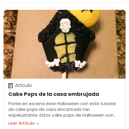
Artículo
Cake Pops de la casa embrujada
Ponte en escena este Halloween con este tutorial
de cake pops de casa encantada tan
espeluznante. Estos cake pops de Halloween son
tan fáciles de hacer y deliciosos que dan...
Leer Artículo