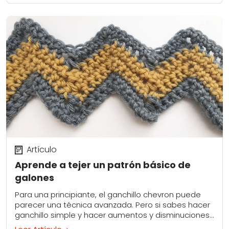
Artículo
Aprende a tejer un patrón básico de
galones
Para una principiante, el ganchillo chevron puede
parecer una técnica avanzada. Pero si sabes hacer
ganchillo simple y hacer aumentos y disminuciones
básicas, puedes crear este diseño tan marcado.