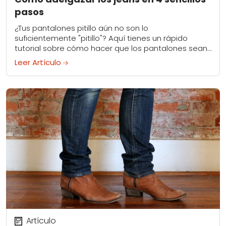
pasos
¿Tus pantalones pitillo aún no son lo
suficientemente "pitillo"? Aquí tienes un rápido
tutorial sobre cómo hacer que los pantalones sean
más delgados sin necesidad de grandes arreglos.
Leer Artículo
Artículo