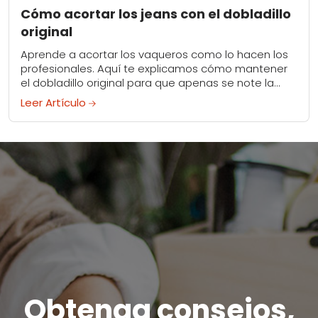
Cómo acortar los jeans con el dobladillo
original
Aprende a acortar los vaqueros como lo hacen los
profesionales. Aquí te explicamos cómo mantener
el dobladillo original para que apenas se note la
alteración.
Leer Artículo
Obtenga consejos,