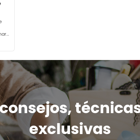
e
e
nar
onsejos, técnicas
exclusivas