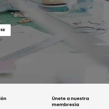
RSE
e el botón Registrarse.
ión
Únete a nuestra
membresía