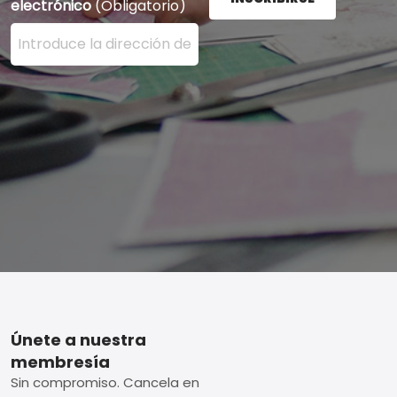
electrónico
(Obligatorio)
Ingrese su dirección de correo electrónico aquí y presi
Footer
Únete a nuestra
membresía
Sin compromiso. Cancela en