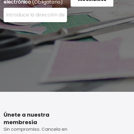
electrónico
(Obligatorio)
Ingrese su dirección de correo electrónico aquí y presi
Footer
Únete a nuestra
membresía
Sin compromiso. Cancela en