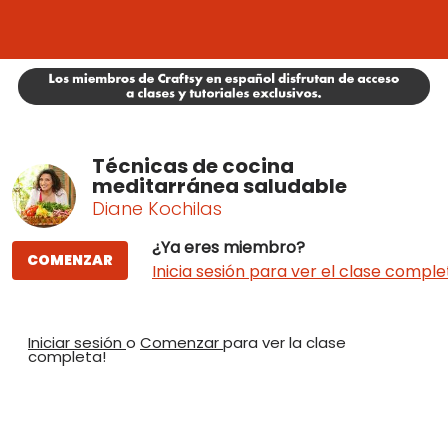
Técnicas de cocina
meditarránea saludable
Diane Kochilas
¿Ya eres miembro?
COMENZAR
Inicia sesión para ver el clase comple
Iniciar sesión
o
Comenzar
para ver la clase
completa!