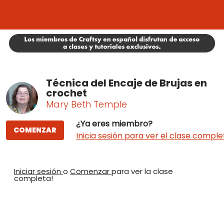
Técnica del Encaje de Brujas en
crochet
Mary Beth Temple
¿Ya eres miembro?
COMENZAR
Inicia sesión para ver el clase comple
Iniciar sesión
o
Comenzar
para ver la clase
completa!