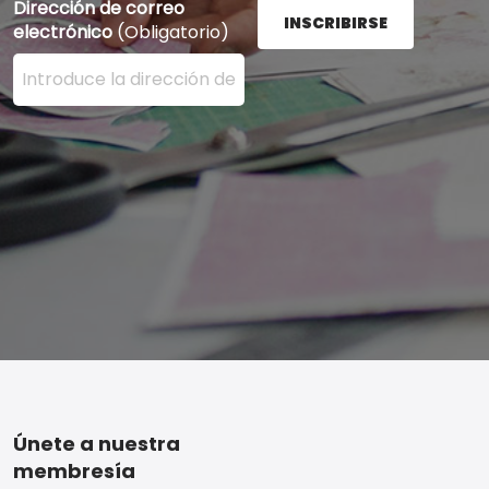
Dirección de correo
INSCRIBIRSE
electrónico
(Obligatorio)
Ingrese su dirección de correo electrónico aquí y presi
Footer
Únete a nuestra
membresía