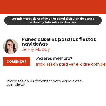
Panes caseros para las fiestas
navideñas
Jenny McCoy
¿Ya eres miembro?
COMENZAR
Inicia sesión para ver el clase comple
Iniciar sesión
o
Comenzar
para ver la clase
completa!