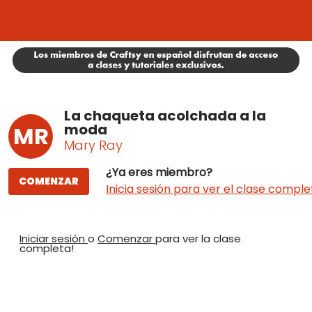
La chaqueta acolchada a la
moda
MR
Mary Ray
¿Ya eres miembro?
COMENZAR
Inicia sesión para ver el clase comple
Iniciar sesión
o
Comenzar
para ver la clase
completa!