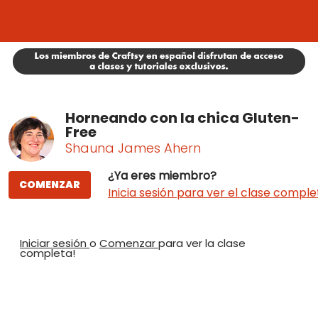
Horneando con la chica Gluten-
Free
Shauna James Ahern
¿Ya eres miembro?
COMENZAR
Inicia sesión para ver el clase comple
Iniciar sesión
o
Comenzar
para ver la clase
completa!