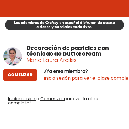
Decoración de pasteles con
técnicas de buttercream
María Laura Ardiles
¿Ya eres miembro?
COMENZAR
Inicia sesión para ver el clase comple
Iniciar sesión
o
Comenzar
para ver la clase
completa!