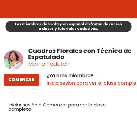
Cuadros Florales con Técnica de
Espatulado
Melina Fedelich
¿Ya eres miembro?
COMENZAR
Inicia sesión para ver el clase comple
Iniciar sesión
o
Comenzar
para ver la clase
completa!