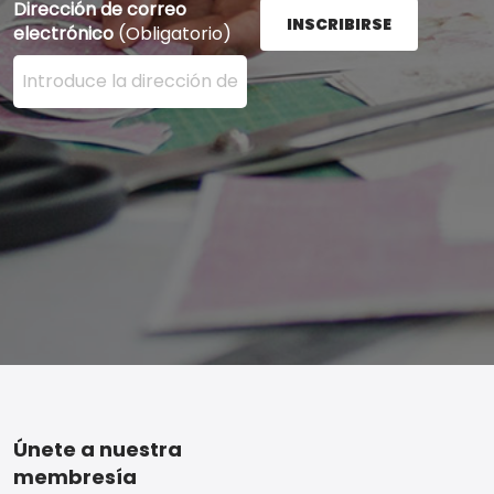
Dirección de correo
INSCRIBIRSE
electrónico
(Obligatorio)
Ingrese su dirección de correo electrónico aquí y presi
Footer
Únete a nuestra
membresía