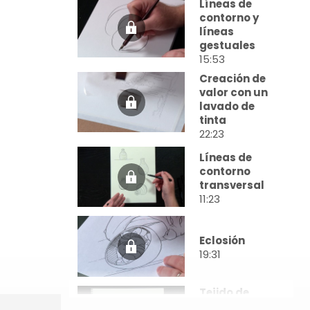
Líneas de
contorno y
líneas
gestuales
15:53
Creación de
valor con un
lavado de
tinta
22:23
Líneas de
contorno
transversal
11:23
Eclosión
19:31
Tejido de
cestas,