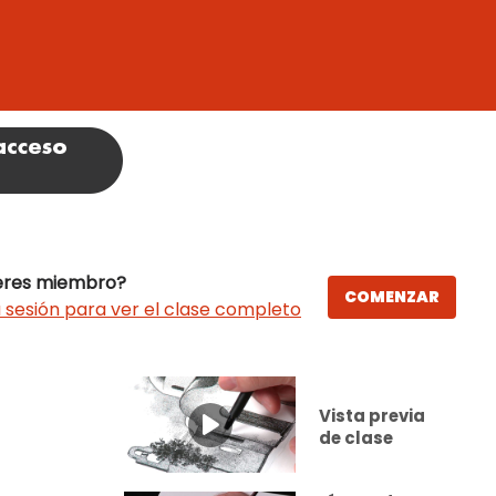
eres miembro?
COMENZAR
a sesión para ver el clase completo
Vista previa
de clase