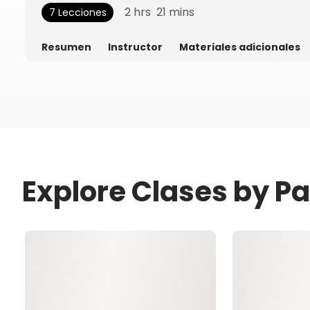
2
hrs
21
mins
7 Lecciones
Resumen
Instructor
Materiales adicionales
Explore Clases by P