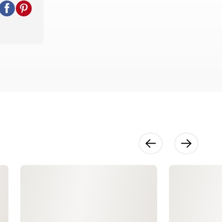
gestos y
punteado
14:20
Texturas
desafiantes
31:02
Ponerlo todo
en común
26:09