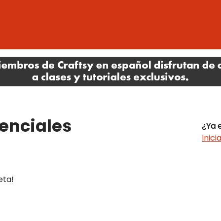
senciales
¿Ya 
Inici
eta!