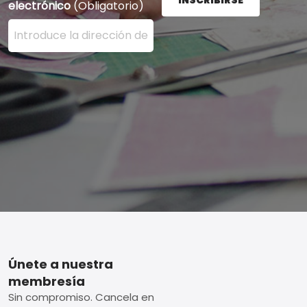
electrónico
(Obligatorio)
Ingrese su dirección de correo electrónico aquí y presi
Footer
Únete a nuestra
membresía
Sin compromiso. Cancela en