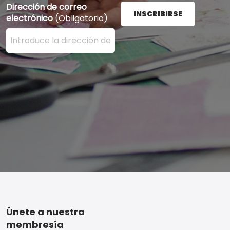
Dirección de correo
INSCRIBIRSE
electrónico
(Obligatorio)
Ingrese su dirección de correo electrónico aquí y presi
Footer
Únete a nuestra
membresía