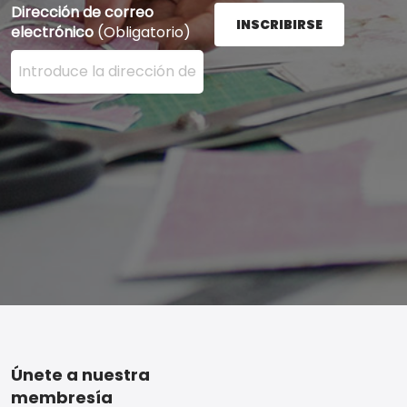
Dirección de correo
INSCRIBIRSE
electrónico
(Obligatorio)
Ingrese su dirección de correo electrónico aquí y presi
Footer
Únete a nuestra
membresía