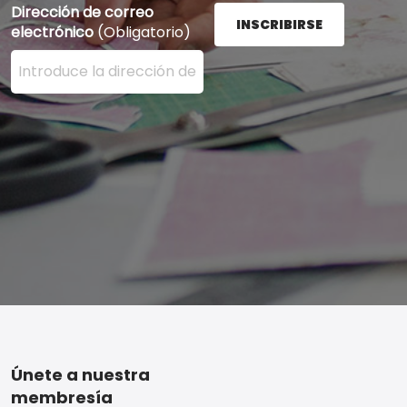
Dirección de correo
INSCRIBIRSE
electrónico
(Obligatorio)
Ingrese su dirección de correo electrónico aquí y presi
Footer
Únete a nuestra
membresía