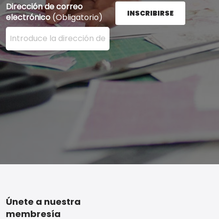
Dirección de correo
INSCRIBIRSE
electrónico
(Obligatorio)
Ingrese su dirección de correo electrónico aquí y presi
Footer
Únete a nuestra
membresía