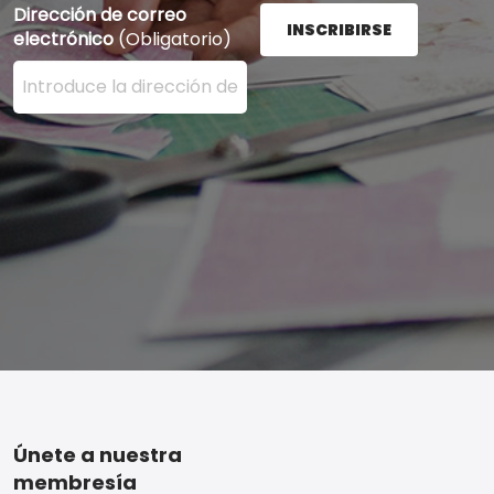
Dirección de correo
INSCRIBIRSE
electrónico
(Obligatorio)
Ingrese su dirección de correo electrónico aquí y presi
Footer
Únete a nuestra
membresía