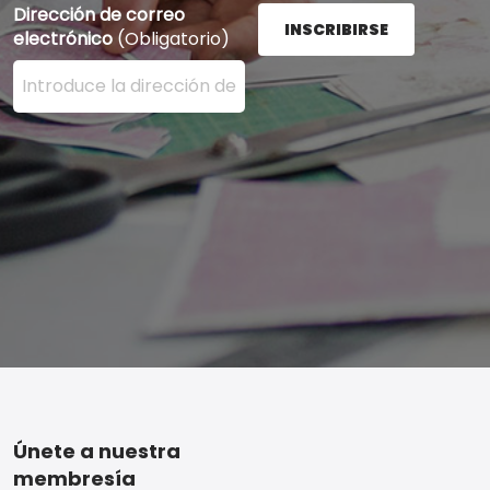
Dirección de correo
INSCRIBIRSE
electrónico
(Obligatorio)
Ingrese su dirección de correo electrónico aquí y presi
Footer
Únete a nuestra
membresía