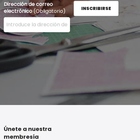
Dirección de correo
INSCRIBIRSE
electrónico
(Obligatorio)
Ingrese su dirección de correo electrónico aquí y presi
Footer
Únete a nuestra
membresía