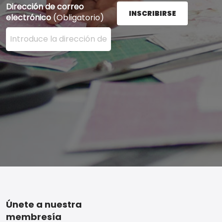
Dirección de correo
INSCRIBIRSE
electrónico
(Obligatorio)
Ingrese su dirección de correo electrónico aquí y presi
Footer
Únete a nuestra
membresía