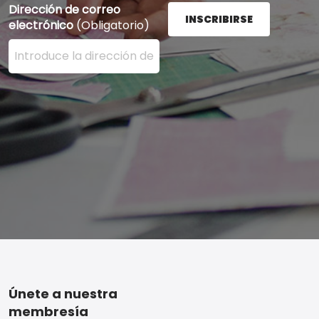
Dirección de correo
INSCRIBIRSE
electrónico
(Obligatorio)
Ingrese su dirección de correo electrónico aquí y presi
Footer
Únete a nuestra
membresía