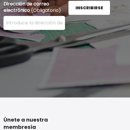
Dirección de correo
INSCRIBIRSE
electrónico
(Obligatorio)
Ingrese su dirección de correo electrónico aquí y presi
Footer
Únete a nuestra
membresía