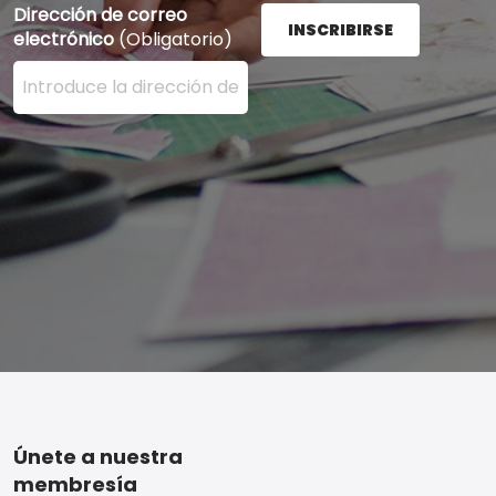
Dirección de correo
INSCRIBIRSE
electrónico
(Obligatorio)
Ingrese su dirección de correo electrónico aquí y presi
Footer
Únete a nuestra
membresía