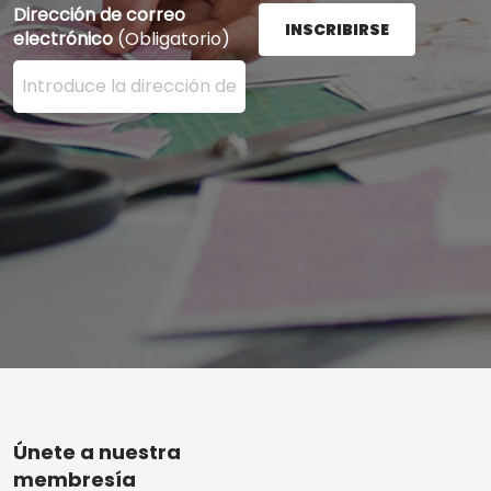
Dirección de correo
INSCRIBIRSE
electrónico
(Obligatorio)
Ingrese su dirección de correo electrónico aquí y presi
Footer
Únete a nuestra
membresía