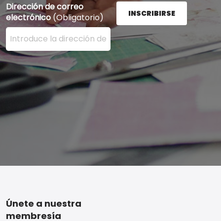
Dirección de correo
INSCRIBIRSE
electrónico
(Obligatorio)
Ingrese su dirección de correo electrónico aquí y presi
Footer
Únete a nuestra
membresía