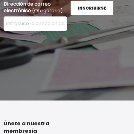
Dirección de correo
INSCRIBIRSE
electrónico
(Obligatorio)
Ingrese su dirección de correo electrónico aquí y presi
Footer
Únete a nuestra
membresía