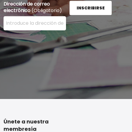
Dirección de correo
INSCRIBIRSE
electrónico
(Obligatorio)
Ingrese su dirección de correo electrónico aquí y presi
Footer
Únete a nuestra
membresía