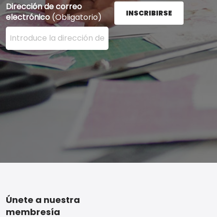
Dirección de correo
INSCRIBIRSE
electrónico
(Obligatorio)
Ingrese su dirección de correo electrónico aquí y presi
Footer
Únete a nuestra
membresía