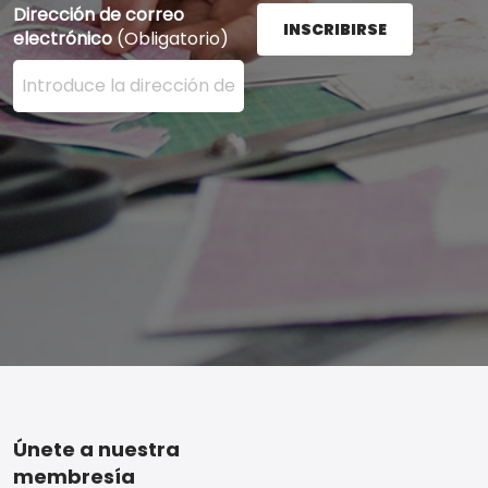
Dirección de correo
INSCRIBIRSE
electrónico
(Obligatorio)
Ingrese su dirección de correo electrónico aquí y presi
Footer
Únete a nuestra
membresía