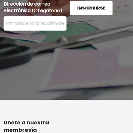
Dirección de correo
INSCRIBIRSE
electrónico
(Obligatorio)
Ingrese su dirección de correo electrónico aquí y presi
Footer
Únete a nuestra
membresía