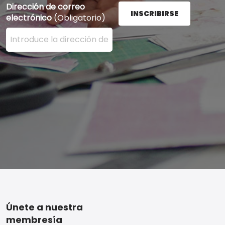
Dirección de correo
INSCRIBIRSE
electrónico
(Obligatorio)
Ingrese su dirección de correo electrónico aquí y presi
Footer
Únete a nuestra
membresía