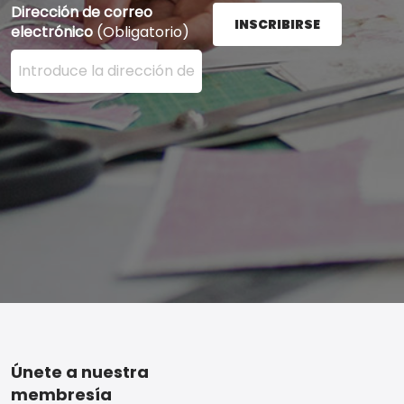
Dirección de correo
INSCRIBIRSE
electrónico
(Obligatorio)
Ingrese su dirección de correo electrónico aquí y presi
Footer
Únete a nuestra
membresía