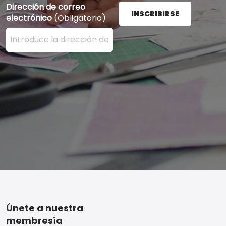
Dirección de correo
INSCRIBIRSE
electrónico
(Obligatorio)
Ingrese su dirección de correo electrónico aquí y presi
Footer
Únete a nuestra
membresía