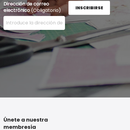
Dirección de correo
INSCRIBIRSE
electrónico
(Obligatorio)
Ingrese su dirección de correo electrónico aquí y presi
Footer
Únete a nuestra
membresía