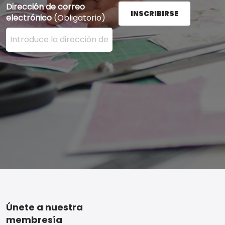
Dirección de correo
INSCRIBIRSE
electrónico
(Obligatorio)
Ingrese su dirección de correo electrónico aquí y presi
Footer
Únete a nuestra
membresía