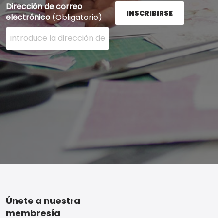
Dirección de correo
INSCRIBIRSE
electrónico
(Obligatorio)
Ingrese su dirección de correo electrónico aquí y presi
Footer
Únete a nuestra
membresía