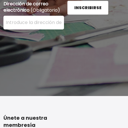
Dirección de correo
INSCRIBIRSE
electrónico
(Obligatorio)
Ingrese su dirección de correo electrónico aquí y presi
Footer
Únete a nuestra
membresía