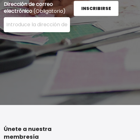
Dirección de correo
INSCRIBIRSE
electrónico
(Obligatorio)
Ingrese su dirección de correo electrónico aquí y presi
Footer
Únete a nuestra
membresía