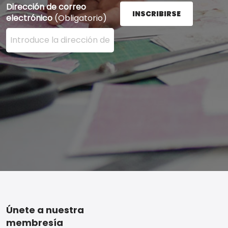
Dirección de correo
INSCRIBIRSE
electrónico
(Obligatorio)
Ingrese su dirección de correo electrónico aquí y presi
Footer
Únete a nuestra
membresía